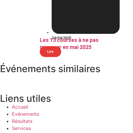
24/04/2025
Les 13 courses à ne pas
manquer en mai 2025
Lire
Événements similaires
Liens utiles
Accueil
Evénements
Résultats
Services