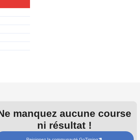
Ne manquez aucune course
ni résultat !
Rejoignez la communauté GoTiming