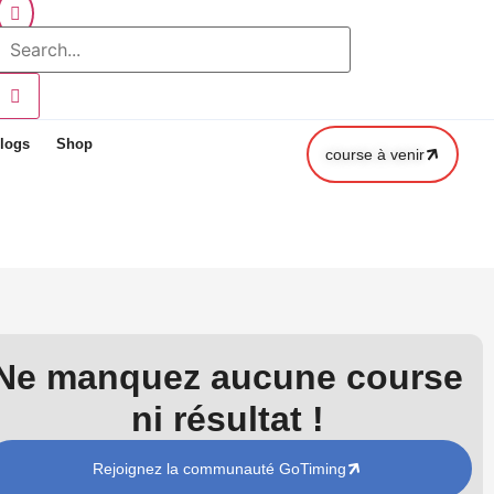
logs
Shop
course à venir
Ne manquez aucune course
ni résultat !
Rejoignez la communauté GoTiming