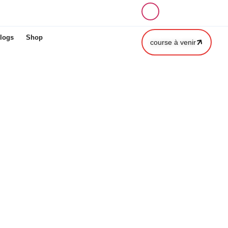
logs
Shop
course à venir