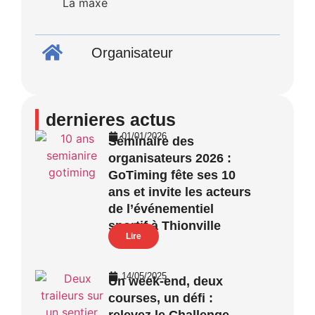
La maxe
Organisateur
dernieres actus
01/01/2026
Séminaire des
organisateurs 2026 :
GoTiming fête ses 10
ans et invite les acteurs
de l’événementiel
sportif à Thionville
Lire
14/05/2025
Un week-end, deux
courses, un défi :
relevez le Challenge