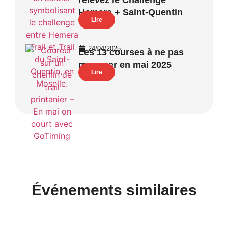
Hemera + Saint-Quentin
Lire
24/04/2025
Les 13 courses à ne pas
manquer en mai 2025
Lire
Événements similaires