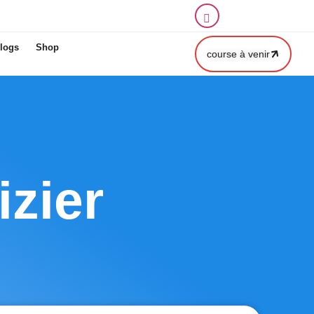
logs
Shop
course à venir
zier