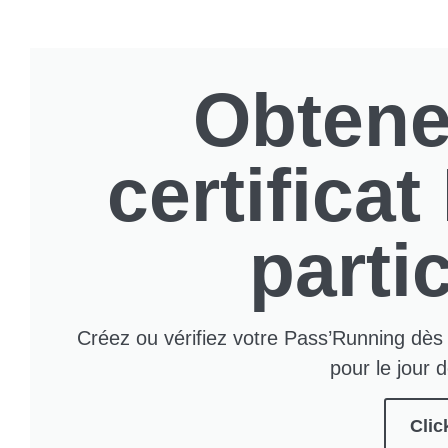
Obtene
certifica
partic
Créez ou vérifiez votre Pass’Running dès 
pour le jour 
Click