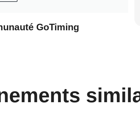
munauté
GoTiming
nements simila