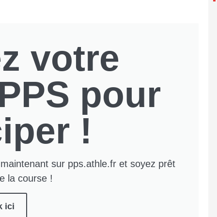
z votre
t PPS pour
iper !
maintenant sur pps.athle.fr et soyez prêt
de la course !
 ici