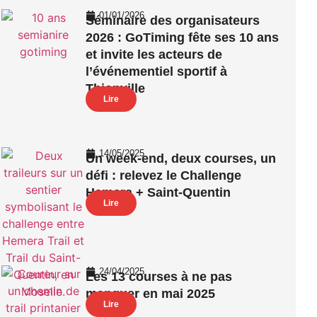
01/01/2026
Séminaire des organisateurs
2026 : GoTiming fête ses 10 ans
et invite les acteurs de
l’événementiel sportif à
Thionville
Lire
14/05/2025
Un week-end, deux courses, un
défi : relevez le Challenge
Hemera + Saint-Quentin
Lire
24/04/2025
Les 13 courses à ne pas
manquer en mai 2025
Lire