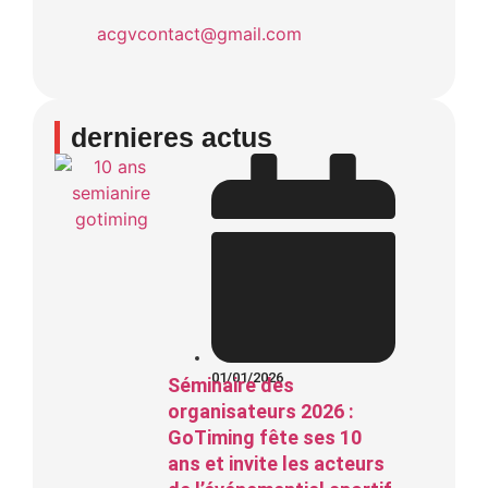
acgvcontact@gmail.com
dernieres actus
01/01/2026
Séminaire des
organisateurs 2026 :
GoTiming fête ses 10
ans et invite les acteurs