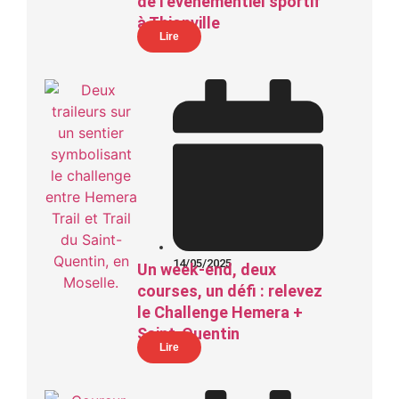
de l’événementiel sportif
à Thionville
Lire
14/05/2025
Un week-end, deux
courses, un défi : relevez
le Challenge Hemera +
Saint-Quentin
Lire