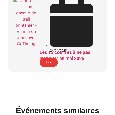
24/04/2025
Les 13 courses à ne pas
manquer en mai 2025
Lire
Événements similaires