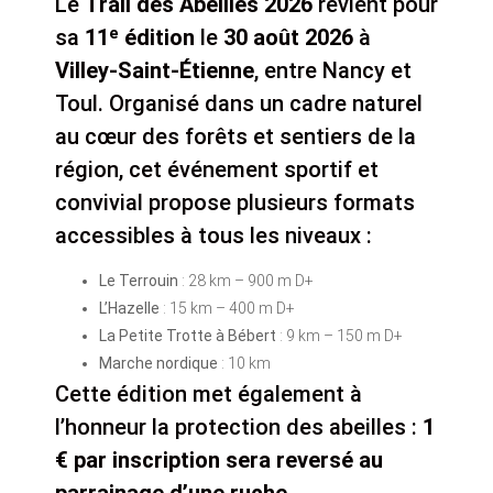
Le
Trail des Abeilles 2026
revient pour
sa
11ᵉ édition
le
30 août 2026
à
Villey-Saint-Étienne
, entre Nancy et
Toul. Organisé dans un cadre naturel
au cœur des forêts et sentiers de la
région, cet événement sportif et
convivial propose plusieurs formats
accessibles à tous les niveaux :
Le Terrouin
: 28 km – 900 m D+
L’Hazelle
: 15 km – 400 m D+
La Petite Trotte à Bébert
: 9 km – 150 m D+
Marche nordique
: 10 km
Cette édition met également à
l’honneur la protection des abeilles :
1
€ par inscription sera reversé au
parrainage d’une ruche
.