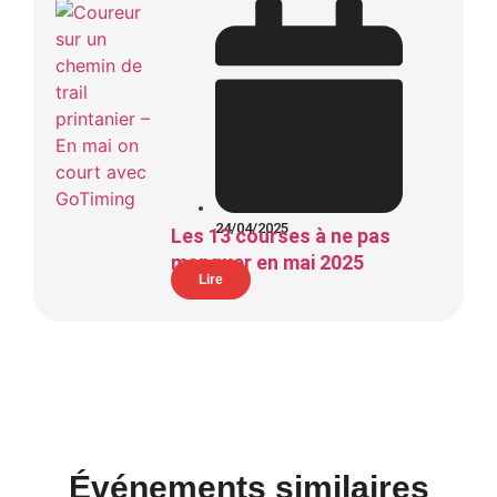
24/04/2025
Les 13 courses à ne pas
manquer en mai 2025
Lire
Événements similaires