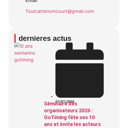
Email
Toutcattenomcourt@gmail.com
dernieres actus
01/01/2026
Séminaire des
organisateurs 2026 :
GoTiming fête ses 10
ans et invite les acteurs