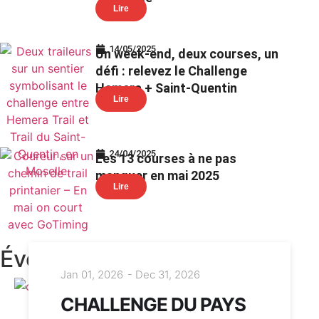
Lire
14/05/2025
Un week-end, deux courses, un
défi : relevez le Challenge
Hemera + Saint-Quentin
Lire
24/04/2025
Les 13 courses à ne pas
manquer en mai 2025
Lire
Événements similaires
Jan 01, 2026
- Dec 31, 2026
CHALLENGE DU PAYS