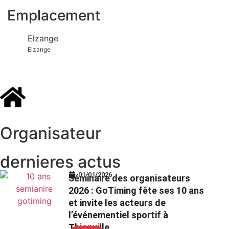
Emplacement
Elzange
Elzange
Organisateur
dernieres actus
01/01/2026
Séminaire des organisateurs
2026 : GoTiming fête ses 10 ans
et invite les acteurs de
l’événementiel sportif à
Thionville