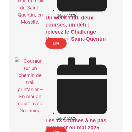
14/05/2025
Un week-end, deux
courses, un défi :
relevez le Challenge
Hemera + Saint-Quentin
Lire
24/04/2025
Les 13 courses à ne pas
manquer en mai 2025