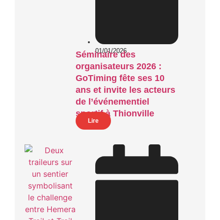
01/01/2026
Séminaire des
organisateurs 2026 :
GoTiming fête ses 10
ans et invite les acteurs
de l’événementiel
sportif à Thionville
Lire