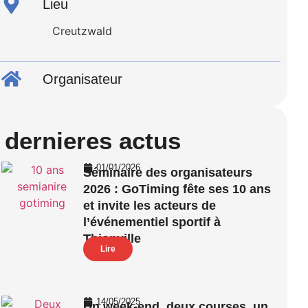
Lieu
Creutzwald
Organisateur
dernieres actus
01/01/2026
Séminaire des organisateurs
2026 : GoTiming fête ses 10 ans
et invite les acteurs de
l’événementiel sportif à
Thionville
Lire
14/05/2025
Un week-end, deux courses, un