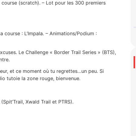
ourse (scratch). – Lot pour les 300 premiers
a course : L’Impala. – Animations/Podium :
excuses. Le Challenge « Border Trail Series » (BTS),
ntre.
sueur, et ce moment où tu regrettes…un peu. Si
dio tutoie la zone rouge, bienvenue.
 (Spit’Trail, Xwald Trail et PTRS).