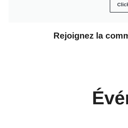
Click
Rejoignez la com
Évé