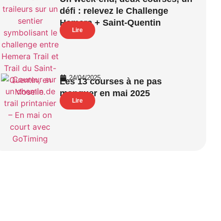
défi : relevez le Challenge
Hemera + Saint-Quentin
Lire
24/04/2025
Les 13 courses à ne pas
manquer en mai 2025
Lire