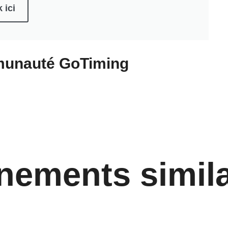
 ici
munauté
GoTiming
nements simila