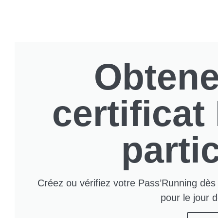
Obtene
certifica
partic
Créez ou vérifiez votre Pass’Running dès 
pour le jour 