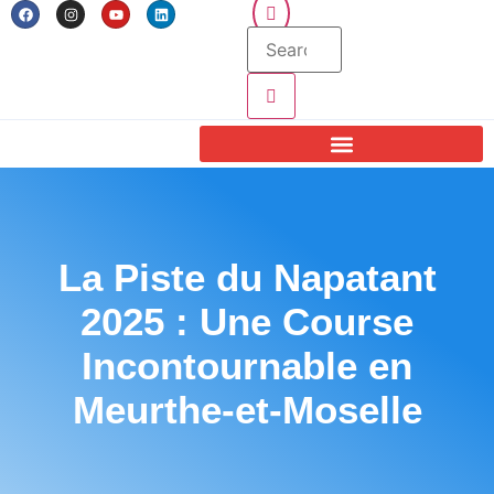
La Piste du Napatant
2025 : Une Course
Incontournable en
Meurthe-et-Moselle