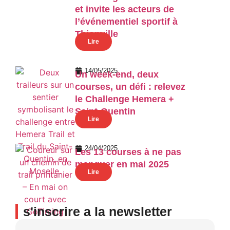
et invite les acteurs de
l’événementiel sportif à
Thionville
Lire
14/05/2025
Un week-end, deux
courses, un défi : relevez
le Challenge Hemera +
Saint-Quentin
Lire
24/04/2025
Les 13 courses à ne pas
manquer en mai 2025
Lire
s'inscrire a la newsletter